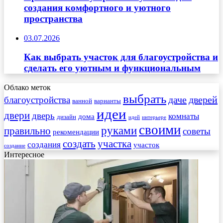
создания комфортного и уютного
пространства
03.07.2026
Как выбрать участок для благоустройства и
сделать его уютным и функциональным
Облако меток
выбрать
даче
дверей
благоустройства
ванной
варианты
идеи
двери
дверь
комнаты
дома
дизайн
идей
интерьере
своими
руками
правильно
советы
рекомендации
создать
участка
создания
участок
создание
Интересное