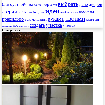
выбрать
даче
дверей
благоустройства
ванной
варианты
идеи
двери
дверь
комнаты
дома
дизайн
идей
интерьере
своими
руками
правильно
советы
рекомендации
создать
участка
создания
участок
создание
Интересное