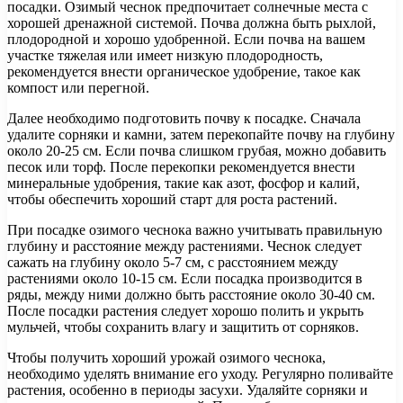
посадки. Озимый чеснок предпочитает солнечные места с
хорошей дренажной системой. Почва должна быть рыхлой,
плодородной и хорошо удобренной. Если почва на вашем
участке тяжелая или имеет низкую плодородность,
рекомендуется внести органическое удобрение, такое как
компост или перегной.
Далее необходимо подготовить почву к посадке. Сначала
удалите сорняки и камни, затем перекопайте почву на глубину
около 20-25 см. Если почва слишком грубая, можно добавить
песок или торф. После перекопки рекомендуется внести
минеральные удобрения, такие как азот, фосфор и калий,
чтобы обеспечить хороший старт для роста растений.
При посадке озимого чеснока важно учитывать правильную
глубину и расстояние между растениями. Чеснок следует
сажать на глубину около 5-7 см, с расстоянием между
растениями около 10-15 см. Если посадка производится в
ряды, между ними должно быть расстояние около 30-40 см.
После посадки растения следует хорошо полить и укрыть
мульчей, чтобы сохранить влагу и защитить от сорняков.
Чтобы получить хороший урожай озимого чеснока,
необходимо уделять внимание его уходу. Регулярно поливайте
растения, особенно в периоды засухи. Удаляйте сорняки и