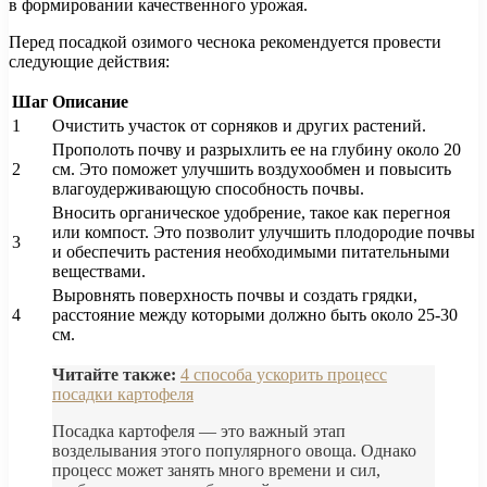
в формировании качественного урожая.
Перед посадкой озимого чеснока рекомендуется провести
следующие действия:
Шаг
Описание
1
Очистить участок от сорняков и других растений.
Прополоть почву и разрыхлить ее на глубину около 20
2
см. Это поможет улучшить воздухообмен и повысить
влагоудерживающую способность почвы.
Вносить органическое удобрение, такое как перегноя
или компост. Это позволит улучшить плодородие почвы
3
и обеспечить растения необходимыми питательными
веществами.
Выровнять поверхность почвы и создать грядки,
4
расстояние между которыми должно быть около 25-30
см.
Читайте также:
4 способа ускорить процесс
посадки картофеля
Посадка картофеля — это важный этап
возделывания этого популярного овоща. Однако
процесс может занять много времени и сил,