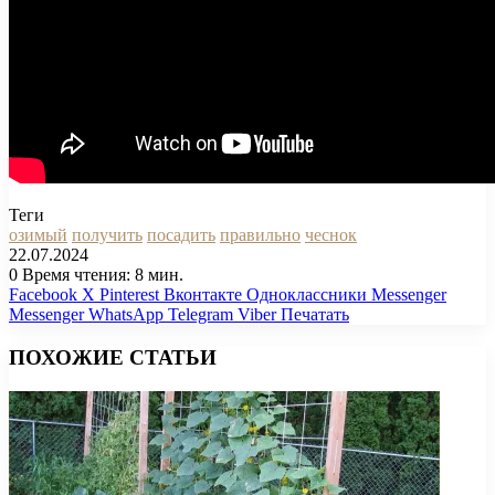
Теги
озимый
получить
посадить
правильно
чеснок
22.07.2024
0
Время чтения: 8 мин.
Facebook
X
Pinterest
Вконтакте
Одноклассники
Messenger
Messenger
WhatsApp
Telegram
Viber
Печатать
ПОХОЖИЕ СТАТЬИ