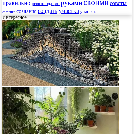
своими
руками
правильно
советы
рекомендации
создать
участка
создания
участок
создание
Интересное