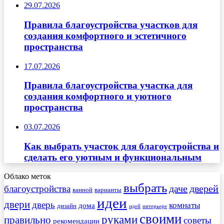
29.07.2026
Правила благоустройства участков для
создания комфортного и эстетичного
пространства
17.07.2026
Правила благоустройства участка для
создания комфортного и уютного
пространства
03.07.2026
Как выбрать участок для благоустройства и
сделать его уютным и функциональным
Облако меток
выбрать
даче
дверей
благоустройства
ванной
варианты
идеи
двери
дверь
комнаты
дома
дизайн
идей
интерьере
своими
руками
правильно
советы
рекомендации