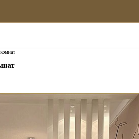
 комнат
мнат