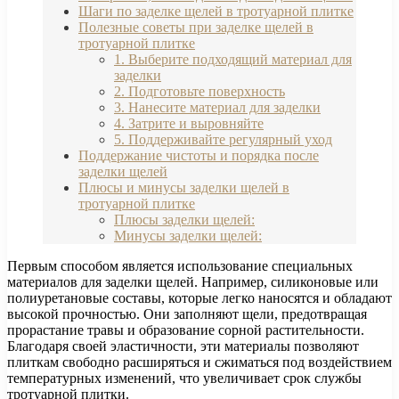
Шаги по заделке щелей в тротуарной плитке
Полезные советы при заделке щелей в
тротуарной плитке
1. Выберите подходящий материал для
заделки
2. Подготовьте поверхность
3. Нанесите материал для заделки
4. Затрите и выровняйте
5. Поддерживайте регулярный уход
Поддержание чистоты и порядка после
заделки щелей
Плюсы и минусы заделки щелей в
тротуарной плитке
Плюсы заделки щелей:
Минусы заделки щелей:
Первым способом является использование специальных
материалов для заделки щелей. Например, силиконовые или
полиуретановые составы, которые легко наносятся и обладают
высокой прочностью. Они заполняют щели, предотвращая
прорастание травы и образование сорной растительности.
Благодаря своей эластичности, эти материалы позволяют
плиткам свободно расширяться и сжиматься под воздействием
температурных изменений, что увеличивает срок службы
тротуарной плитки.