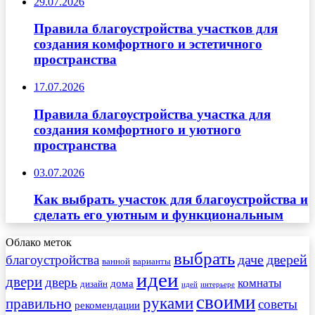
29.07.2026
Правила благоустройства участков для
создания комфортного и эстетичного
пространства
17.07.2026
Правила благоустройства участка для
создания комфортного и уютного
пространства
03.07.2026
Как выбрать участок для благоустройства и
сделать его уютным и функциональным
Облако меток
выбрать
даче
дверей
благоустройства
ванной
варианты
идеи
двери
дверь
комнаты
дома
дизайн
идей
интерьере
своими
руками
правильно
советы
рекомендации