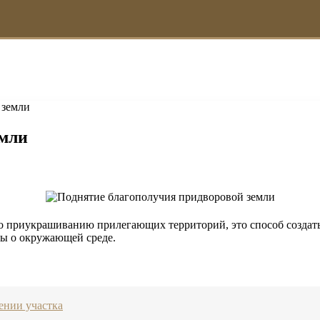
 земли
емли
о приукрашиванию прилегающих территорий, это способ создать 
оты о окружающей среде.
ении участка