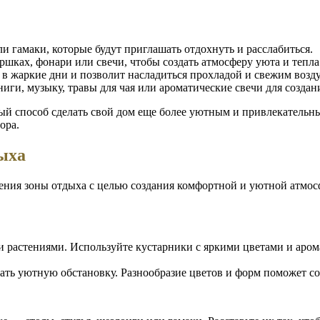
и гамаки, которые будут приглашать отдохнуть и расслабиться.
шках, фонари или свечи, чтобы создать атмосферу уюта и тепла
 в жаркие дни и позволит насладиться прохладой и свежим возд
иги, музыку, травы для чая или ароматические свечи для созда
 способ сделать свой дом еще более уютным и привлекательным 
ора.
ыха
ения зоны отдыха с целью создания комфортной и уютной атмос
и растениями. Используйте кустарники с яркими цветами и аром
авать уютную обстановку. Разнообразие цветов и форм поможет с