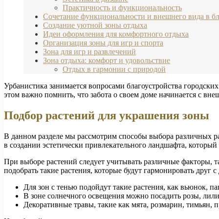
Практичность и функциональность
Сочетание функциональности и внешнего вида в б
Создание уютной зоны отдыха
Идеи оформления для комфортного отдыха
Организация зоны для игр и спорта
Зона для игр и развлечений
Зона отдыха: комфорт и удовольствие
Отдых в гармонии с природой
Урбанистика занимается вопросами благоустройства городски
этом важно помнить, что забота о своем доме начинается с вне
Подбор растений для украшения зоны
В данном разделе мы рассмотрим способы выбора различных ра
в создании эстетически привлекательного ландшафта, который б
При выборе растений следует учитывать различные факторы, та
подобрать такие растения, которые будут гармонировать друг 
Для зон с тенью подойдут такие растения, как вьюнок, па
В зоне солнечного освещения можно посадить розы, лили
Декоративные травы, такие как мята, розмарин, тимьян, п