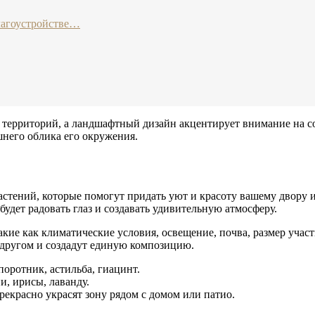
лагоустройстве…
х территорий, а ландшафтный дизайн акцентирует внимание на 
шнего облика его окружения.
стений, которые помогут придать уют и красоту вашему двору 
удет радовать глаз и создавать удивительную атмосферу.
кие как климатические условия, освещение, почва, размер участ
с другом и создадут единую композицию.
поротник, астильба, гиацинт.
и, ирисы, лаванду.
рекрасно украсят зону рядом с домом или патио.