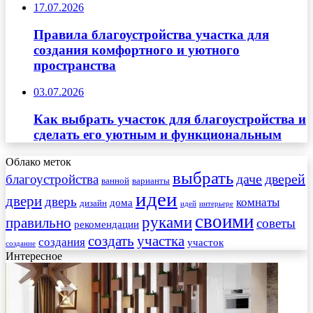
17.07.2026
Правила благоустройства участка для
создания комфортного и уютного
пространства
03.07.2026
Как выбрать участок для благоустройства и
сделать его уютным и функциональным
Облако меток
выбрать
даче
дверей
благоустройства
ванной
варианты
идеи
двери
дверь
комнаты
дома
дизайн
идей
интерьере
своими
руками
правильно
советы
рекомендации
создать
участка
создания
участок
создание
Интересное