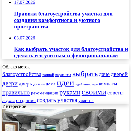
17.07.2026
Правила благоустройства участка для
создания комфортного и уютного
пространства
03.07.2026
Как выбрать участок для благоустройства и
сделать его уютным и функциональным
Облако меток
выбрать
даче
дверей
благоустройства
ванной
варианты
идеи
двери
дверь
комнаты
дома
дизайн
идей
интерьере
своими
руками
правильно
советы
рекомендации
создать
участка
создания
участок
создание
Интересное