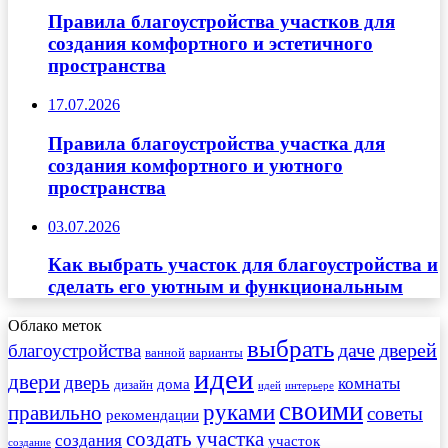
Правила благоустройства участков для
создания комфортного и эстетичного
пространства
17.07.2026
Правила благоустройства участка для
создания комфортного и уютного
пространства
03.07.2026
Как выбрать участок для благоустройства и
сделать его уютным и функциональным
Облако меток
выбрать
даче
дверей
благоустройства
ванной
варианты
идеи
двери
дверь
комнаты
дома
дизайн
идей
интерьере
своими
руками
правильно
советы
рекомендации
создать
участка
создания
участок
создание