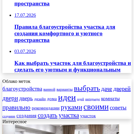
пространства
17.07.2026
Правила благоустройства участка для
создания комфортного и уютного
пространства
03.07.2026
Как выбрать участок для благоустройства и
сделать его уютным и функциональным
Облако меток
выбрать
даче
дверей
благоустройства
ванной
варианты
идеи
двери
дверь
комнаты
дома
дизайн
идей
интерьере
своими
руками
правильно
советы
рекомендации
создать
участка
создания
участок
создание
Интересное