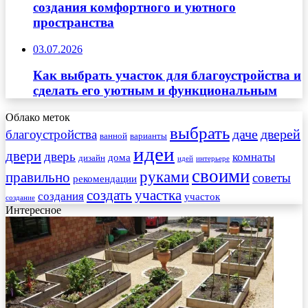
создания комфортного и уютного
пространства
03.07.2026
Как выбрать участок для благоустройства и
сделать его уютным и функциональным
Облако меток
выбрать
даче
дверей
благоустройства
ванной
варианты
идеи
двери
дверь
комнаты
дома
дизайн
идей
интерьере
своими
руками
правильно
советы
рекомендации
создать
участка
создания
участок
создание
Интересное