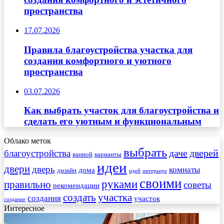
пространства
17.07.2026
Правила благоустройства участка для
создания комфортного и уютного
пространства
03.07.2026
Как выбрать участок для благоустройства и
сделать его уютным и функциональным
Облако меток
выбрать
даче
дверей
благоустройства
ванной
варианты
идеи
двери
дверь
комнаты
дома
дизайн
идей
интерьере
своими
руками
правильно
советы
рекомендации
создать
участка
создания
участок
создание
Интересное