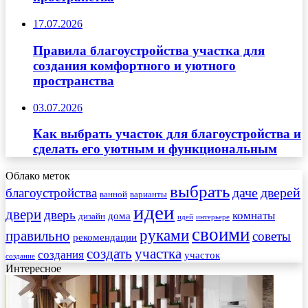
17.07.2026
Правила благоустройства участка для
создания комфортного и уютного
пространства
03.07.2026
Как выбрать участок для благоустройства и
сделать его уютным и функциональным
Облако меток
выбрать
даче
дверей
благоустройства
ванной
варианты
идеи
двери
дверь
комнаты
дома
дизайн
идей
интерьере
своими
руками
правильно
советы
рекомендации
создать
участка
создания
участок
создание
Интересное