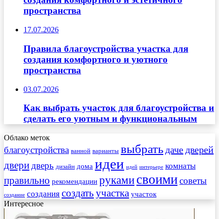
пространства
17.07.2026
Правила благоустройства участка для
создания комфортного и уютного
пространства
03.07.2026
Как выбрать участок для благоустройства и
сделать его уютным и функциональным
Облако меток
выбрать
даче
дверей
благоустройства
ванной
варианты
идеи
двери
дверь
комнаты
дома
дизайн
идей
интерьере
своими
руками
правильно
советы
рекомендации
создать
участка
создания
участок
создание
Интересное