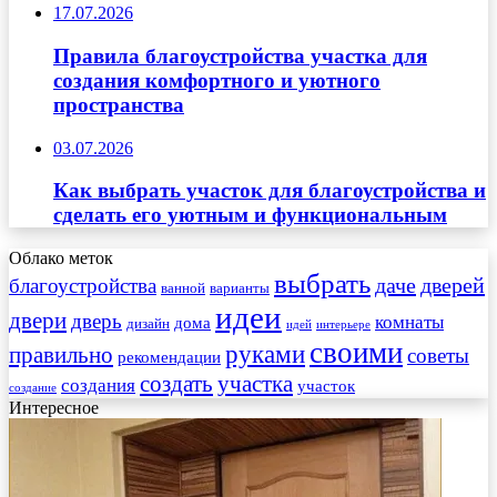
17.07.2026
Правила благоустройства участка для
создания комфортного и уютного
пространства
03.07.2026
Как выбрать участок для благоустройства и
сделать его уютным и функциональным
Облако меток
выбрать
даче
дверей
благоустройства
ванной
варианты
идеи
двери
дверь
комнаты
дома
дизайн
идей
интерьере
своими
руками
правильно
советы
рекомендации
создать
участка
создания
участок
создание
Интересное