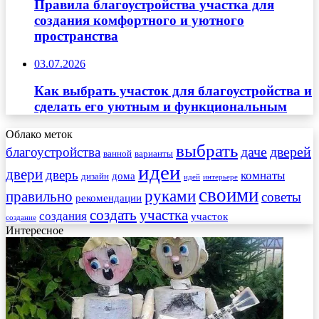
Правила благоустройства участка для
создания комфортного и уютного
пространства
03.07.2026
Как выбрать участок для благоустройства и
сделать его уютным и функциональным
Облако меток
выбрать
даче
дверей
благоустройства
ванной
варианты
идеи
двери
дверь
комнаты
дома
дизайн
идей
интерьере
своими
руками
правильно
советы
рекомендации
создать
участка
создания
участок
создание
Интересное