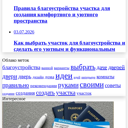
Правила благоустройства участка для
создания комфортного и уютного
пространства
03.07.2026
Как выбрать участок для благоустройства и
сделать его уютным и функциональным
Облако меток
выбрать
даче
дверей
благоустройства
ванной
варианты
идеи
двери
дверь
комнаты
дома
дизайн
идей
интерьере
своими
руками
правильно
советы
рекомендации
создать
участка
создания
участок
создание
Интересное