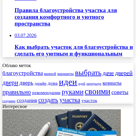
Правила благоустройства участка для
создания комфортного и уютного
пространства
03.07.2026
Как выбрать участок для благоустройства и
сделать его уютным и функциональным
Облако меток
выбрать
даче
дверей
благоустройства
ванной
варианты
идеи
двери
дверь
комнаты
дома
дизайн
идей
интерьере
своими
руками
правильно
советы
рекомендации
создать
участка
создания
участок
создание
Интересное