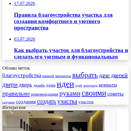
17.07.2026
Правила благоустройства участка для
создания комфортного и уютного
пространства
03.07.2026
Как выбрать участок для благоустройства и
сделать его уютным и функциональным
Облако меток
выбрать
даче
дверей
благоустройства
ванной
варианты
идеи
двери
дверь
комнаты
дома
дизайн
идей
интерьере
своими
руками
правильно
советы
рекомендации
создать
участка
создания
участок
создание
Интересное