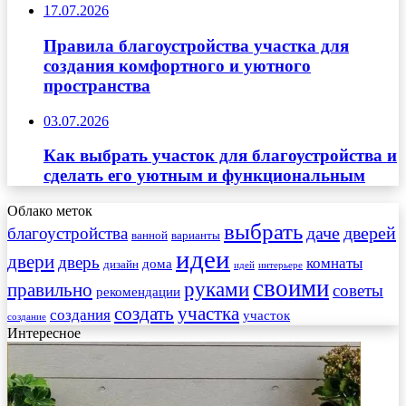
17.07.2026
Правила благоустройства участка для
создания комфортного и уютного
пространства
03.07.2026
Как выбрать участок для благоустройства и
сделать его уютным и функциональным
Облако меток
выбрать
даче
дверей
благоустройства
ванной
варианты
идеи
двери
дверь
комнаты
дома
дизайн
идей
интерьере
своими
руками
правильно
советы
рекомендации
создать
участка
создания
участок
создание
Интересное