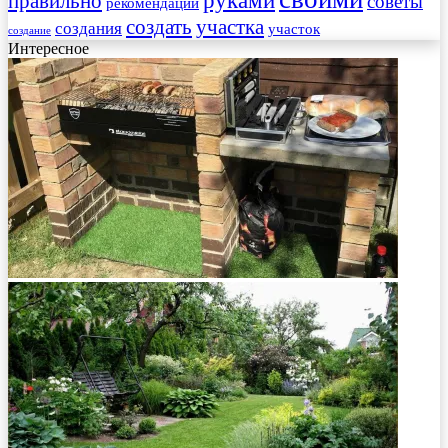
руками
правильно
советы
рекомендации
создать
участка
создания
участок
создание
Интересное