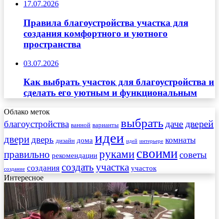
17.07.2026
Правила благоустройства участка для
создания комфортного и уютного
пространства
03.07.2026
Как выбрать участок для благоустройства и
сделать его уютным и функциональным
Облако меток
выбрать
даче
дверей
благоустройства
ванной
варианты
идеи
двери
дверь
комнаты
дома
дизайн
идей
интерьере
своими
руками
правильно
советы
рекомендации
создать
участка
создания
участок
создание
Интересное