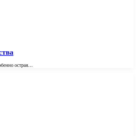
ства
собенно острая…