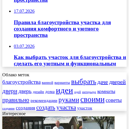
17.07.2026
Правила благоустройства участка для
создания комфортного и уютного
пространства
03.07.2026
Как выбрать участок для благоустройства и
сделать его уютным и функциональным
Облако меток
выбрать
даче
дверей
благоустройства
ванной
варианты
идеи
двери
дверь
комнаты
дома
дизайн
идей
интерьере
своими
руками
правильно
советы
рекомендации
создать
участка
создания
участок
создание
Интересное