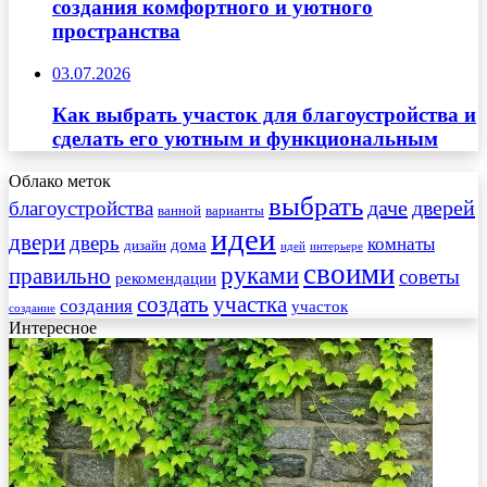
создания комфортного и уютного
пространства
03.07.2026
Как выбрать участок для благоустройства и
сделать его уютным и функциональным
Облако меток
выбрать
даче
дверей
благоустройства
ванной
варианты
идеи
двери
дверь
комнаты
дома
дизайн
идей
интерьере
своими
руками
правильно
советы
рекомендации
создать
участка
создания
участок
создание
Интересное