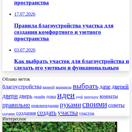
пространства
17.07.2026
Правила благоустройства участка для
создания комфортного и уютного
пространства
03.07.2026
Как выбрать участок для благоустройства и
сделать его уютным и функциональным
Облако меток
выбрать
даче
дверей
благоустройства
ванной
варианты
идеи
двери
дверь
комнаты
дома
дизайн
идей
интерьере
своими
руками
правильно
советы
рекомендации
создать
участка
создания
участок
создание
Интересное