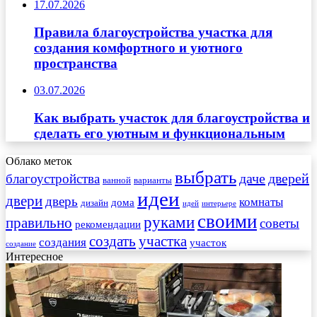
17.07.2026
Правила благоустройства участка для
создания комфортного и уютного
пространства
03.07.2026
Как выбрать участок для благоустройства и
сделать его уютным и функциональным
Облако меток
выбрать
даче
дверей
благоустройства
ванной
варианты
идеи
двери
дверь
комнаты
дома
дизайн
идей
интерьере
своими
руками
правильно
советы
рекомендации
создать
участка
создания
участок
создание
Интересное