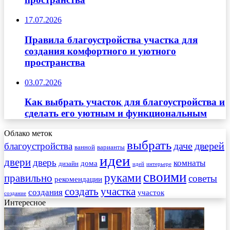
17.07.2026
Правила благоустройства участка для
создания комфортного и уютного
пространства
03.07.2026
Как выбрать участок для благоустройства и
сделать его уютным и функциональным
Облако меток
выбрать
даче
дверей
благоустройства
ванной
варианты
идеи
двери
дверь
комнаты
дома
дизайн
идей
интерьере
своими
руками
правильно
советы
рекомендации
создать
участка
создания
участок
создание
Интересное