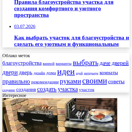
Правила благоустройства участка для
создания комфортного и уютного
пространства
03.07.2026
Как выбрать участок для благоустройства и
сделать его уютным и функциональным
Облако меток
выбрать
даче
дверей
благоустройства
ванной
варианты
идеи
двери
дверь
комнаты
дома
дизайн
идей
интерьере
своими
руками
правильно
советы
рекомендации
создать
участка
создания
участок
создание
Интересное