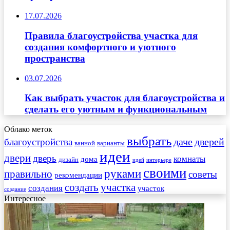
17.07.2026
Правила благоустройства участка для
создания комфортного и уютного
пространства
03.07.2026
Как выбрать участок для благоустройства и
сделать его уютным и функциональным
Облако меток
выбрать
даче
дверей
благоустройства
ванной
варианты
идеи
двери
дверь
комнаты
дома
дизайн
идей
интерьере
своими
руками
правильно
советы
рекомендации
создать
участка
создания
участок
создание
Интересное