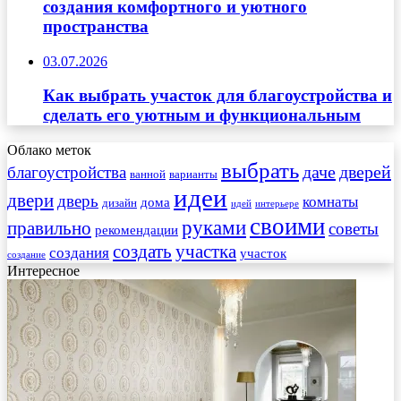
создания комфортного и уютного
пространства
03.07.2026
Как выбрать участок для благоустройства и
сделать его уютным и функциональным
Облако меток
выбрать
даче
дверей
благоустройства
ванной
варианты
идеи
двери
дверь
комнаты
дома
дизайн
идей
интерьере
своими
руками
правильно
советы
рекомендации
создать
участка
создания
участок
создание
Интересное