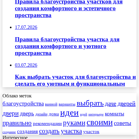
Правила благоустройства участков для
создания комфортного и эстетичного
пространства
17.07.2026
Правила благоустройства участка для
создания комфортного и уютного
пространства
03.07.2026
Как выбрать участок для благоустройства и
сделать его уютным и функциональным
Облако меток
выбрать
даче
дверей
благоустройства
ванной
варианты
идеи
двери
дверь
комнаты
дома
дизайн
идей
интерьере
своими
руками
правильно
советы
рекомендации
создать
участка
создания
участок
создание
Интересное