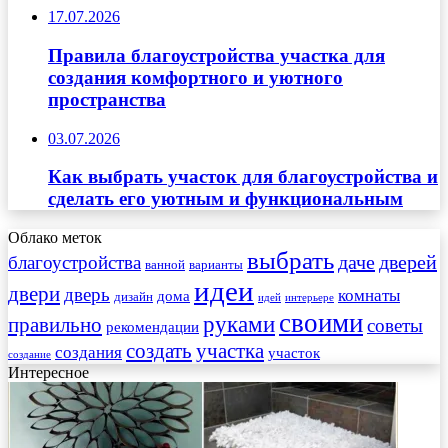
17.07.2026
Правила благоустройства участка для
создания комфортного и уютного
пространства
03.07.2026
Как выбрать участок для благоустройства и
сделать его уютным и функциональным
Облако меток
выбрать
даче
дверей
благоустройства
ванной
варианты
идеи
двери
дверь
комнаты
дома
дизайн
идей
интерьере
своими
руками
правильно
советы
рекомендации
создать
участка
создания
участок
создание
Интересное