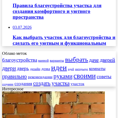
Правила благоустройства участка для
создания комфортного и уютного
пространства
03.07.2026
Как выбрать участок для благоустройства и
сделать его уютным и функциональным
Облако меток
выбрать
даче
дверей
благоустройства
ванной
варианты
идеи
двери
дверь
комнаты
дома
дизайн
идей
интерьере
своими
руками
правильно
советы
рекомендации
создать
участка
создания
участок
создание
Интересное